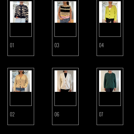
01
03
04
Ver
Ver
Ver
detalhes
detalhes
detalhes
02
06
07
Ver
Ver
Ver
detalhes
detalhes
detalhes