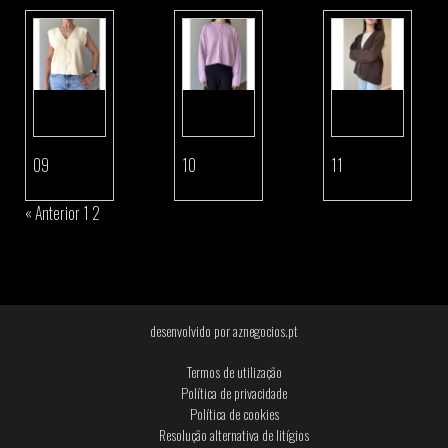
09
10
11
Ver
Ver
Ver
detalhes
detalhes
detalhes
« Anterior
1
2
Seguinte »
desenvolvido por
aznegocios.pt
Termos de utilização
Política de privacidade
Política de cookies
Resolução alternativa de litígios